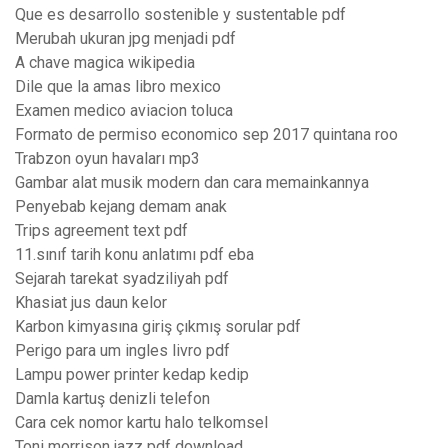
Que es desarrollo sostenible y sustentable pdf
Merubah ukuran jpg menjadi pdf
A chave magica wikipedia
Dile que la amas libro mexico
Examen medico aviacion toluca
Formato de permiso economico sep 2017 quintana roo
Trabzon oyun havaları mp3
Gambar alat musik modern dan cara memainkannya
Penyebab kejang demam anak
Trips agreement text pdf
11.sınıf tarih konu anlatımı pdf eba
Sejarah tarekat syadziliyah pdf
Khasiat jus daun kelor
Karbon kimyasına giriş çıkmış sorular pdf
Perigo para um ingles livro pdf
Lampu power printer kedap kedip
Damla kartuş denizli telefon
Cara cek nomor kartu halo telkomsel
Toni morrison jazz pdf download