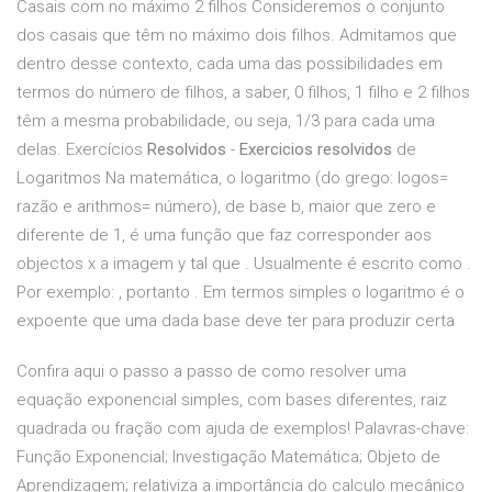
Casais com no máximo 2 filhos Consideremos o conjunto
dos casais que têm no máximo dois filhos. Admitamos que
dentro desse contexto, cada uma das possibilidades em
termos do número de filhos, a saber, 0 filhos, 1 filho e 2 filhos
têm a mesma probabilidade, ou seja, 1/3 para cada uma
delas. Exercícios
Resolvidos
-
Exercicios resolvidos
de
Logaritmos Na matemática, o logaritmo (do grego: logos=
razão e arithmos= número), de base b, maior que zero e
diferente de 1, é uma função que faz corresponder aos
objectos x a imagem y tal que . Usualmente é escrito como .
Por exemplo: , portanto . Em termos simples o logaritmo é o
expoente que uma dada base deve ter para produzir certa
Confira aqui o passo a passo de como resolver uma
equação exponencial simples, com bases diferentes, raiz
quadrada ou fração com ajuda de exemplos! Palavras-chave:
Função Exponencial; Investigação Matemática; Objeto de
Aprendizagem; relativiza a importância do calculo mecânico