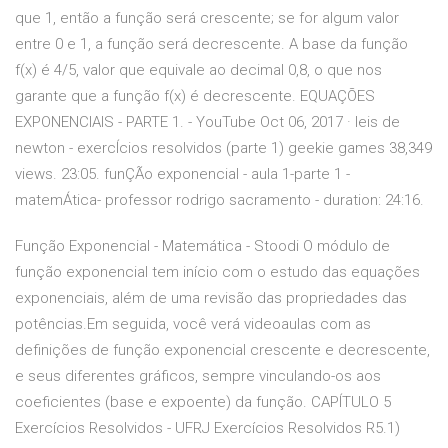
que 1, então a função será crescente; se for algum valor
entre 0 e 1, a função será decrescente. A base da função
f(x) é 4/5, valor que equivale ao decimal 0,8, o que nos
garante que a função f(x) é decrescente. EQUAÇÕES
EXPONENCIAIS - PARTE 1. - YouTube Oct 06, 2017 · leis de
newton - exercÍcios resolvidos (parte 1) geekie games 38,349
views. 23:05. funÇÃo exponencial - aula 1-parte 1 -
matemÁtica- professor rodrigo sacramento - duration: 24:16.
Função Exponencial - Matemática - Stoodi O módulo de
função exponencial tem início com o estudo das equações
exponenciais, além de uma revisão das propriedades das
potências.Em seguida, você verá videoaulas com as
definições de função exponencial crescente e decrescente,
e seus diferentes gráficos, sempre vinculando-os aos
coeficientes (base e expoente) da função. CAPÍTULO 5
Exercícios Resolvidos - UFRJ Exercícios Resolvidos R5.1)