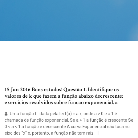
15 Jun 2016 Bons estudos! Questão 1. Identifique os
valores de k que fazem a função abaixo decrescente:
exercicios resolvidos sobre funcao exponencial. a
Uma função f : dada pela lei f(x) = a x, onde a > 0 e a 1 é
chamada de função exponencial. Se a > 1 a função é crescente Se
0 < a < 1 a função é decescente A curva Exponencial não toca no
eixo dos "x" e, portanto, a função não tem raiz.