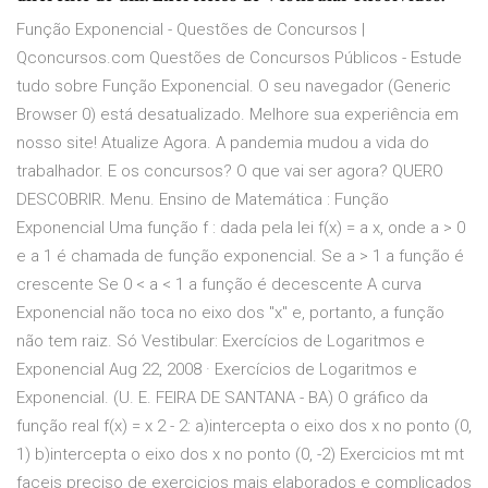
Função Exponencial - Questões de Concursos |
Qconcursos.com Questões de Concursos Públicos - Estude
tudo sobre Função Exponencial. O seu navegador (Generic
Browser 0) está desatualizado. Melhore sua experiência em
nosso site! Atualize Agora. A pandemia mudou a vida do
trabalhador. E os concursos? O que vai ser agora? QUERO
DESCOBRIR. Menu. Ensino de Matemática : Função
Exponencial Uma função f : dada pela lei f(x) = a x, onde a > 0
e a 1 é chamada de função exponencial. Se a > 1 a função é
crescente Se 0 < a < 1 a função é decescente A curva
Exponencial não toca no eixo dos "x" e, portanto, a função
não tem raiz. Só Vestibular: Exercícios de Logaritmos e
Exponencial Aug 22, 2008 · Exercícios de Logaritmos e
Exponencial. (U. E. FEIRA DE SANTANA - BA) O gráfico da
função real f(x) = x 2 - 2: a)intercepta o eixo dos x no ponto (0,
1) b)intercepta o eixo dos x no ponto (0, -2) Exercicios mt mt
faceis preciso de exercicios mais elaborados e complicados