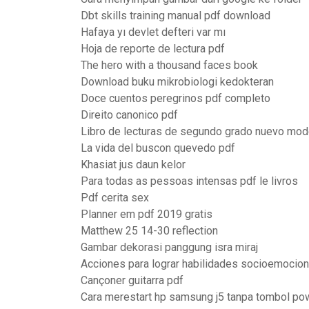
Dbt skills training manual pdf download
Hafaya yı devlet defteri var mı
Hoja de reporte de lectura pdf
The hero with a thousand faces book
Download buku mikrobiologi kedokteran
Doce cuentos peregrinos pdf completo
Direito canonico pdf
Libro de lecturas de segundo grado nuevo mod
La vida del buscon quevedo pdf
Khasiat jus daun kelor
Para todas as pessoas intensas pdf le livros
Pdf cerita sex
Planner em pdf 2019 gratis
Matthew 25 14-30 reflection
Gambar dekorasi panggung isra miraj
Acciones para lograr habilidades socioemocion
Cançoner guitarra pdf
Cara merestart hp samsung j5 tanpa tombol po