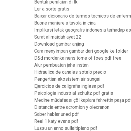
Bentuk penilaian di tk
Ler a sorte gratis
Baixar dicionario de termos tecnicos de enfe
Buone maniere a tavola in cina
Implikasi letak geografis indonesia terhadap 
Surat al maidah ayat 22
Download gambar anjing
Cara menyimpan gambar dari google ke folder
D&d mordenkainens tome of foes pdf free
Alur pembuatan jahe instan
Hidraulica de canales sotelo precio
Pengertian ekosistem air sungai
Ejercicios de caligrafia inglesa pdf
Psicologia industrial schultz pdf gratis
Medine müdafaası çöl kaplanı fahrettin paşa pd
Distancia entre acromion y olecranon
Saber hablar uned pdf
Real 1 katy evans pdf
Lussu un anno sullaltipiano pdf