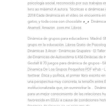
psicología social, reconocido por sus trabajos e
livro ao máximo! A autora. Técnicas e dinâmicas
2018 Cada dinámica en el video se encuentra en 
gatos, y toda cosa con chocolate ◕‿◕ Dinámica
Anameli: Amazon .com.mx: Libros.
Dinámica de grupos para educadores. Madrid: SM.
grupo en la educación. Libros Gratis de Psicol
Dinámicas 3.Anon - Dinámicas Grupales - El Talle
de-Dinámicas-de-Autoestima 6.456 Dináicas de I
Gestalt 8.70 juegos para dinámica de grupos - Si
Dinamica De Los Grupos Pequeños PDF ePub - Lib
twittear. Ética y polÍtica, el primer libro escrito
una perspectiva muy concreta, la tensiÓn entre Éti
institucionalizada que, sin suministrar la … Din
para un mejor conocimiento de las relaciones hu
favorecida en EEUU a causa de condiciones histó