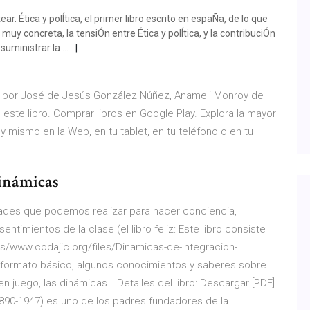
r. Ética y polÍtica, el primer libro escrito en espaÑa, de lo que
uy concreta, la tensiÓn entre Ética y polÍtica, y la contribuciÓn
 suministrar la …
o por José de Jesús González Núñez, Anameli Monroy de
 este libro. Comprar libros en Google Play. Explora la mayor
 mismo en la Web, en tu tablet, en tu teléfono o en tu
Dinámicas
ades que podemos realizar para hacer conciencia,
timientos de la clase (el libro feliz: Este libro consiste
es/www.codajic.org/files/Dinamicas-de-Integracion-
n formato básico, algunos conocimientos y saberes sobre
n juego, las dinámicas… Detalles del libro: Descargar [PDF]
1890-1947) es uno de los padres fundadores de la