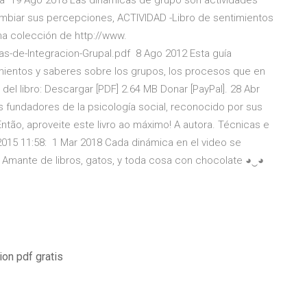
ara 19 Ago 2018 Las dinámicas de grupo son actividades
mbiar sus percepciones, ACTIVIDAD -Libro de sentimientos
 una colección de http://www.
as-de-Integracion-Grupal.pdf 8 Ago 2012 Esta guía
mientos y saberes sobre los grupos, los procesos que en
del libro: Descargar [PDF] 2.64 MB Donar [PayPal]. 28 Abr
s fundadores de la psicología social, reconocido por sus
ntão, aproveite este livro ao máximo! A autora. Técnicas e
015 11:58: 1 Mar 2018 Cada dinámica en el video se
: Amante de libros, gatos, y toda cosa con chocolate ◕‿◕
on pdf gratis