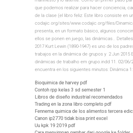
manifiesto y lo latente. Como un primer paso p
que podemos realizar para hacer conciencia, ca
de la clase (el libro feliz: Este libro consiste en
codajic.org/sites/www.codajic.org/files/Dinamic
presenta, en un formato básico, algunos conoci
ellos se ponen en juego, las dinámicas… Detalles 
2017 Kurt Lewin (1890-1947) es uno de los padre
trabajos en la dinámica de grupos y 2 Jun 2015 E
dinâmicas de trabalho em grupo.indd 11. 02/06/2
encuentra en los siguientes minutos: Dinámica 1
Bioquimica de harvey pdf
Contoh rpp kelas 3 sd semester 1
Libros de diseño industrial recomendados
Trading en la zona libro completo pdf
Fennema quimica de los alimentos tercera edici
Canon ip2770 tidak bisa print excel
Uu kpk 19 2019 pdf
Cara menyimpan gambar dari google ke folder