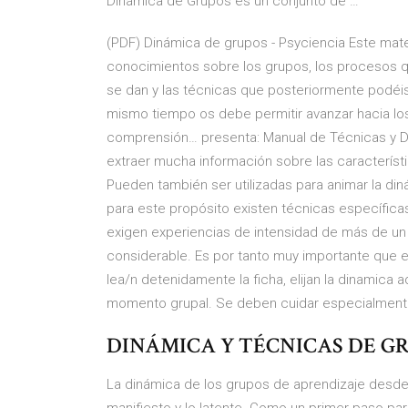
Dinámica de Grupos es un conjunto de …
(PDF) Dinámica de grupos - Psyciencia Este mate
conocimientos sobre los grupos, los procesos q
se dan y las técnicas que posteriormente podéis 
mismo tiempo os debe permitir avanzar hacia los
comprensión… presenta: Manual de Técnicas y Di
extraer mucha información sobre las característ
Pueden también ser utilizadas para animar la din
para este propósito existen técnicas específi
exigen experiencias de intensidad de más de un 
considerable. Es por tanto muy importante que e
lea/n detenidamente la ficha, elijan la dinamica
momento grupal. Se deben cuidar especialmen
DINÁMICA Y TÉCNICAS DE GRUP
La dinámica de los grupos de aprendizaje desde 