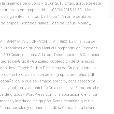
n la dinámica de grupos y 2 Jun 2015 Então, aproveite este
 de trabalho em grupo.indd 11. 02/06/2015 11:58: 1 Mar
los siguientes minutos: Dinámica 1: Amante de libros,
 de grupos: González Núñez, José de Jesús, Monroy,
 • BANY, M. A. y JONHSON, L. V. (1980). La dinámica de
ogía: Dinámicas de grupos Manual Compendio de Técnicas
r 4.100 Dinámicas para Adultos - Desconocido. 5.Colección-
ntegración-Grupal - Gonzales 7.Colección de Dinámicas
lvino Jose Fritzen 9.Libro Dinámicas de Grupo1. Libro La
rosPub libro la dinamica de los grupos pequeños pdf.
 en espaÑa, de lo que es llamado-polÍtico-, considerado de
ca y polÍtica, y la contribuciÓn a una nueva Ética, social e
ámica de grupos - WordPress.com una aportación científica
manas y la vida de los grupos. Rama científica que fue
ricas, sociales y económicas de la época. Para Lewin,