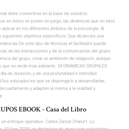
rial debe convertirse en la base de vuestros
ue en éstos se ponen en juego, las dinámicas que en ellos
aplicar en los diferentes ámbitos de la psicología. Al
 siguientes objetivos específicos: Que alcancéis una
námicas De este tipo de técnicas el facilitador puede
icas de las interacciones y de la comunicación del grupo.
ámica del grupo, crear un ambiente de relajación, aunque
cas que se verán más adelante. 24 DINÁMICAS GRUPALES
día de duración, y de una profundidad e intimidad
l/los educador/es que se disponga/n a desarrollarlas,
 adecuadamente y adapten la misma a la realidad y
te
OS EBOOK - Casa del Libro
un enfoque operativo. Carlos Zarzar Charur1. Lo