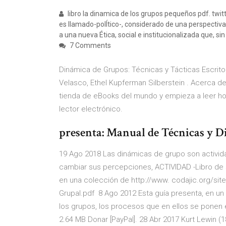
libro la dinamica de los grupos pequeños pdf. twittea
es llamado-polÍtico-, considerado de una perspectiva m
a una nueva Ética, social e institucionalizada que, sin
7 Comments
Dinámica de Grupos: Técnicas y Tácticas Escrit
Velasco, Ethel Kupferman Silberstein . Acerca de
tienda de eBooks del mundo y empieza a leer hoy
lector electrónico.
presenta: Manual de Técnicas y 
19 Ago 2018 Las dinámicas de grupo son activid
cambiar sus percepciones, ACTIVIDAD -Libro de sen
en una colección de http://www. codajic.org/sit
Grupal.pdf 8 Ago 2012 Esta guía presenta, en u
los grupos, los procesos que en ellos se ponen e
2.64 MB Donar [PayPal]. 28 Abr 2017 Kurt Lewin (