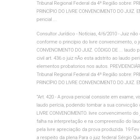
Tribunal Regional Federal da 4ª Região sobre: 
PRINCÍPIO DO LIVRE CONVENCIMENTO DO JUIZ. EM
pericial ...
Consultor Jurídico - Notícias, 4/6/2010 - Juiz não
conforme o princípio do livre convencimento, o 
CONVENCIMENTO DO JUIZ. CÓDIGO DE ... laudo per
civil art. 436.o juiz nÃo esta adstrito ao laudo 
elementos probatorios nos autos. PREVIDENCIÁR
Tribunal Regional Federal da 4ª Região sobre: 
PRINCÍPIO DO LIVRE CONVENCIMENTO DO JUIZ. 
"Art. 420 - A prova pericial consiste em exame, vis
laudo perícia, podendo tombar a sua convicção
LIVRE CONVENCIMENTO. livre convencimento do ju
falha na interpretação e na compreensão do laud
pela livre apreciação da prova produzida. 19 Fe
a respeito da plena Para o juiz federal Sérgio Qu