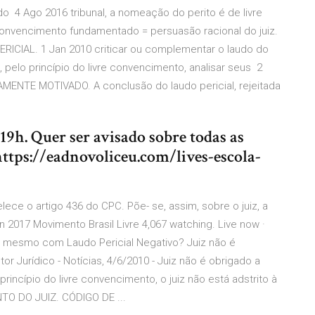
do 4 Ago 2016 tribunal, a nomeação do perito é de livre
e convencimento fundamentado = persuasão racional do juiz.
CIAL. 1 Jan 2010 criticar ou complementar o laudo do
, pelo princípio do livre convencimento, analisar seus 2
ENTE MOTIVADO. A conclusão do laudo pericial, rejeitada
 19h. Quer ser avisado sobre todas as
ttps://eadnovoliceu.com/lives-escola-
belece o artigo 436 do CPC. Põe- se, assim, sobre o juiz, a
un 2017 Movimento Brasil Livre 4,067 watching. Live now ·
a mesmo com Laudo Pericial Negativo? Juiz não é
or Jurídico - Notícias, 4/6/2010 - Juiz não é obrigado a
rincípio do livre convencimento, o juiz não está adstrito à
O DO JUIZ. CÓDIGO DE ...