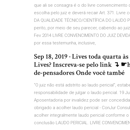
que ali se consagra é o do livre convencimento 
escolha pelo juiz e deverá recair Art. 371. Livr
DA QUALIDADE TÉCNICO/CIENTÍFICA DO LAUDO PERI
perito, por meio de seu parecer, cabendo ao juiz
Fev 2014 LIVRE CONVENCIMENTO DO JUIZ DEVIDAM
por essa testemunha, inclusive,
Sep 18, 2019 · Lives toda quarta às
Lives? Inscreva-se pelo link ↴ ☛h
de-pensadores Onde você també
"O juiz não está adstrito ao laudo pericial", esta
responsabilidade de julgar o laudo pericial. 19 J
Aposentadoria por invalidez pode ser concedid
obrigado a acolher laudo pericial - ConJur Consult
acolher integralmente laudo pericial conforme o p
conclusão LAUDO PERICIAL. LIVRE CONVENCIMENT