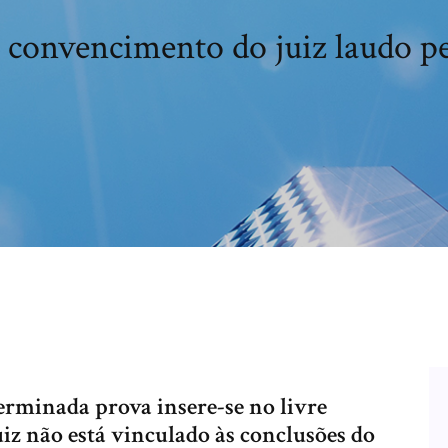
 convencimento do juiz laudo pe
erminada prova insere-se no livre
z não está vinculado às conclusões do