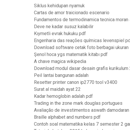
Siklus kehidupan nyamuk
Cartas de amor traicionado escenario
Fundamentos de termodinamica tecnica moran s
Deve ne kadar susuz kalabilir
Kıymetli evrak hukuku pdf
Engenharia das reações químicas levenspiel p
Download software cetak foto berbagai ukuran
Şenol hoca ygs matematik kitabı pdf
A chave magica wikipedia
Download modul dasar desain grafis kurikulum 
Peil lantai bangunan adalah
Resetter printer canon ip2770 tool v3400
Surat al maidah ayat 22
Kadar hemoglobin adalah pdf
Trading in the zone mark douglas portugues
Avaliação de investimentos aswath damodaran
Braille alphabet and numbers pdf
Contoh soal matematika kelas 7 semester 2 gar