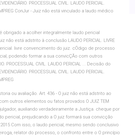
PREVIDENCIÁRIO. PROCESSUAL CIVIL. LAUDO PERICIAL.
PREG ConJur - Juiz não está vinculado a laudo médico
 é obrigado a acolher integralmente laudo pericial
juiz não está adstrito à conclusão LAUDO PERICIAL. LIVRE
icial. livre convencimento do juiz. cÓdigo de processo
pericial, podendo formar a sua convicÇÃo com outros
IO. PROCESSUAL CIVIL. LAUDO PERICIAL ... Decisão do
PREVIDENCIÁRIO. PROCESSUAL CIVIL. LAUDO PERICIAL.
EMPREG
toria ou avaliação. Art. 436 - O juiz não está adstrito ao
 com outros elementos ou fatos provados O JUIZ TEM
lgador, auxiliando verdadeiramente a Justiça. cheque por
o pericial, prejudicando a O juiz formará sua convicção
v 2015 Com isso, o laudo pericial, mesmo sendo conclusivo
eiroga, relator do processo, o confronto entre o O princípio