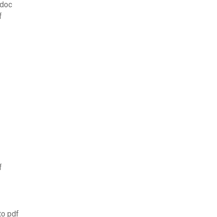
.doc
f
f
to pdf