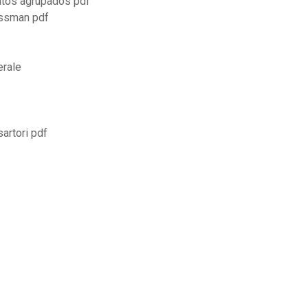
datos agrupados pdf
essman pdf
erale
artori pdf