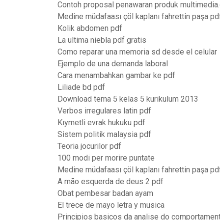
Contoh proposal penawaran produk multimedia
Medine müdafaası çöl kaplanı fahrettin paşa pd
Kolik abdomen pdf
La ultima niebla pdf gratis
Como reparar una memoria sd desde el celular
Ejemplo de una demanda laboral
Cara menambahkan gambar ke pdf
Liliade bd pdf
Download tema 5 kelas 5 kurikulum 2013
Verbos irregulares latin pdf
Kıymetli evrak hukuku pdf
Sistem politik malaysia pdf
Teoria jocurilor pdf
100 modi per morire puntate
Medine müdafaası çöl kaplanı fahrettin paşa pd
A mão esquerda de deus 2 pdf
Obat pembesar badan ayam
El trece de mayo letra y musica
Principios basicos da analise do comportamen