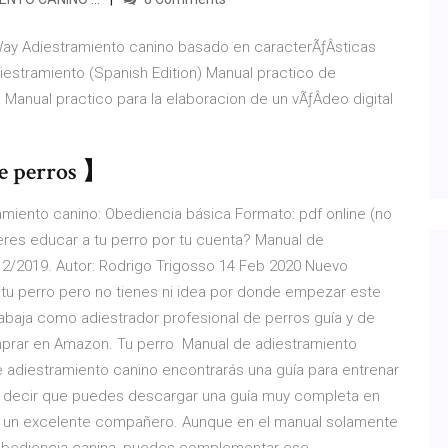
Way Adiestramiento canino basado en caracterÃƒÂ­sticas
estramiento (Spanish Edition) Manual practico de
 Manual practico para la elaboracion de un vÃƒÂ­deo digital
de perros 】
miento canino: Obediencia básica Formato: pdf online (no
eres educar a tu perro por tu cuenta? Manual de
12/2019. Autor: Rodrigo Trigosso 14 Feb 2020 Nuevo
a tu perro pero no tienes ni idea por donde empezar este
trabaja como adiestrador profesional de perros guía y de
Comprar en Amazon. Tu perro Manual de adiestramiento
 adiestramiento canino encontrarás una guía para entrenar
Es decir que puedes descargar una guía muy completa en
en un excelente compañero. Aunque en el manual solamente