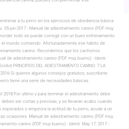
 obediencia canina, puedes complementar ese
entrenar a tu perro en los ejercicios de obediencia básica
 tu 05-jun-2017 - Manual de adiestramiento canino (PDF muy
 morder todo se puede corregir con un buen entrenamiento
n el mundo comiendo Afortunadamente ese hábito de
trenamiento canino. Recordemos que los cachorros
al de adiestramiento canino (PDF muy bueno) - Identi.
 Scribd PRINCIPIOS DEL ADIESTRAMIENTO CANINO. 7 LA
16 Si quieres algunos consejos gratuitos, suscríbete:
perro tiene una serie de necesidades básicas
l 2018 Por ultimo y para terminar el adiestramiento debe
es deben ser cortas y precisas, y se llevaran acabo cuando
os esperados o empeora la actitud de tu perro, acude a un
tas ocasiones. Manual de adiestramiento canino (PDF muy
stramiento canino (PDF muy bueno) - Identi. May 17, 2017 -