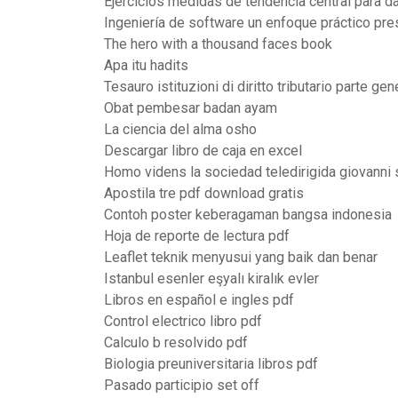
Ejercicios medidas de tendencia central para 
Ingeniería de software un enfoque práctico pr
The hero with a thousand faces book
Apa itu hadits
Tesauro istituzioni di diritto tributario parte gen
Obat pembesar badan ayam
La ciencia del alma osho
Descargar libro de caja en excel
Homo videns la sociedad teledirigida giovanni s
Apostila tre pdf download gratis
Contoh poster keberagaman bangsa indonesia
Hoja de reporte de lectura pdf
Leaflet teknik menyusui yang baik dan benar
Istanbul esenler eşyalı kiralık evler
Libros en español e ingles pdf
Control electrico libro pdf
Calculo b resolvido pdf
Biologia preuniversitaria libros pdf
Pasado participio set off