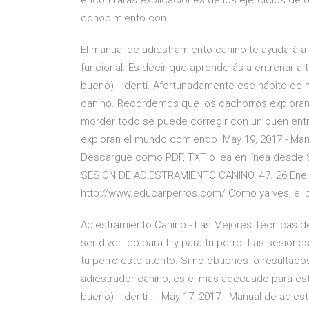
encontrarás explicaciones de los ejercicios de
conocimiento con …
El manual de adiestramiento canino te ayudará a 
funcional. Es decir que aprenderás a entrenar a
bueno) - Identi. Afortunadamente ese hábito de
canino. Recordemos que los cachorros explora
morder todo se puede corregir con un buen en
exploran el mundo comiendo May 19, 2017 - Manu
Descargue como PDF, TXT o lea en línea desde
SESIÓN DE ADIESTRAMIENTO CANINO. 47. 26 Ene 20
http://www.educarperros.com/ Como ya ves, el 
Adiestramiento Canino - Las Mejores Técnicas de
ser divertido para ti y para tu perro. Las sesion
tu perro este atento. Si no obtienes lo resultad
adiestrador canino, es el mas adecuado para es
bueno) - Identi ... May 17, 2017 - Manual de adie