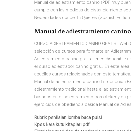
Manual de adiestramiento canino (PDF muy bueno) 
cumple con las medidas de distanciamiento soci
Necesidades donde Tu Quieres (Spanish Edition M
Manual de adiestramiento canino.p
CURSO ADIESTRAMIENTO CANINO GRATIS | Web Ofic
selección de cursos para formarte en Adiestrami
Adiestramiento canino gratis tienes disponible u
el curso adiestrador canino gratis.. En este áre
aquéllos cursos relacionados con esta temática.
Manual de adiestramiento canino Introducción E
adiestramiento tradicional hasta el adiestramie
basados en el adiestramiento con clicker y en po
ejercicios de obediencia básica Manual de Adiest
Rubrik penilaian lomba baca puisi
Kpss kara kutu kitapları pdf