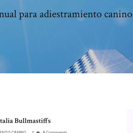
ual para adiestramiento canino
talia Bullmastiffs
ENTO CANINO …
8 Comments