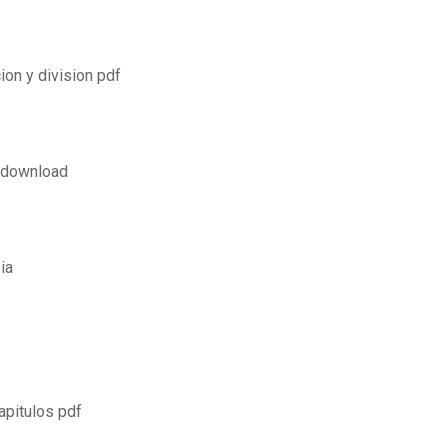
ion y division pdf
 download
ia
apitulos pdf