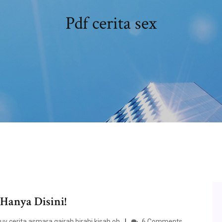
Pdf cerita sex
Hanya Disini!
 luv cerita asmara gairah birahi kisah oh
6 Comments