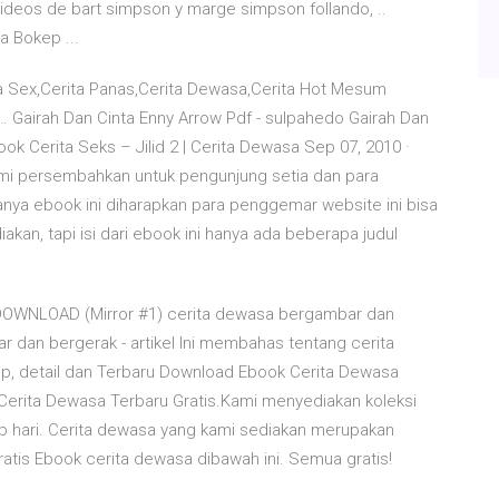
videos de bart simpson y marge simpson follando, ..
a Bokep ...
ta Sex,Cerita Panas,Cerita Dewasa,Cerita Hot Mesum
 Gairah Dan Cinta Enny Arrow Pdf - sulpahedo Gairah Dan
 Cerita Seks – Jilid 2 | Cerita Dewasa Sep 07, 2010 ·
 kami persembahkan untuk pengunjung setia dan para
ya ebook ini diharapkan para penggemar website ini bisa
kan, tapi isi dari ebook ini hanya ada beberapa judul
DOWNLOAD (Mirror #1) cerita dewasa bergambar dan
ar dan bergerak - artikel Ini membahas tentang cerita
, detail dan Terbaru Download Ebook Cerita Dewasa
 Cerita Dewasa Terbaru Gratis.Kami menyediakan koleksi
ap hari. Cerita dewasa yang kami sediakan merupakan
tis Ebook cerita dewasa dibawah ini. Semua gratis!