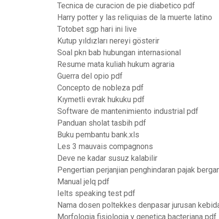
Tecnica de curacion de pie diabetico pdf
Harry potter y las reliquias de la muerte latino
Totobet sgp hari ini live
Kutup yıldızları nereyi gösterir
Soal pkn bab hubungan internasional
Resume mata kuliah hukum agraria
Guerra del opio pdf
Concepto de nobleza pdf
Kıymetli evrak hukuku pdf
Software de mantenimiento industrial pdf
Panduan sholat tasbih pdf
Buku pembantu bank.xls
Les 3 mauvais compagnons
Deve ne kadar susuz kalabilir
Pengertian perjanjian penghindaran pajak berga
Manual jelq pdf
Ielts speaking test pdf
Nama dosen poltekkes denpasar jurusan kebid
Morfologia fisiologia y genetica bacteriana pdf