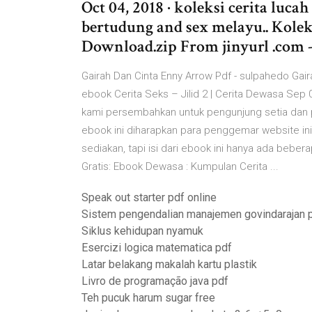
Oct 04, 2018 · koleksi cerita luca
bertudung and sex melayu.. Kolek
Download.zip From jinyurl .com -
Gairah Dan Cinta Enny Arrow Pdf - sulpahedo G
ebook Cerita Seks – Jilid 2 | Cerita Dewasa Sep 07
kami persembahkan untuk pengunjung setia dan 
ebook ini diharapkan para penggemar website ini
sediakan, tapi isi dari ebook ini hanya ada beber
Gratis: Ebook Dewasa : Kumpulan Cerita ...
Speak out starter pdf online
Sistem pengendalian manajemen govindarajan 
Siklus kehidupan nyamuk
Esercizi logica matematica pdf
Latar belakang makalah kartu plastik
Livro de programação java pdf
Teh pucuk harum sugar free