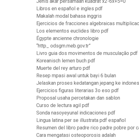
Jenis akar persamaan kuadrat x2-6x+5=0
Libros en español e ingles pdf
Makalah modal bahasa inggris
Ejercicios de fracciones algebraicas multiplicac
Los elementos euclides libro pdf
Égypte ancienne chronologie
“http_ odsgm.meb.gov.tr”
Livro guia dos movimentos de musculação pdf
Koreanisch lernen buch pdf
Muerte del rey arturo pdf
Resep mpasi awal untuk bayi 6 bulan
Jelaskan proses kedatangan jepang ke indones
Ejercicios figuras literarias 3o eso pdf
Proposal usaha percetakan dan sablon
Curso de lectura agil pdf
Sonda nasoyeyunal indicaciones pdf
Lingua latina per se illustrata pdf español
Resumen del libro padre rico padre pobre por c
Cara mengatasi osteoporosis adalah