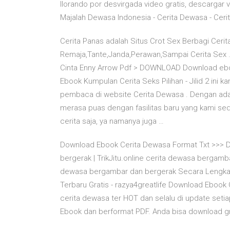
llorando por desvirgada video gratis, descargar 
Majalah Dewasa Indonesia - Cerita Dewasa - Cerit
Cerita Panas adalah Situs Crot Sex Berbagi Ceri
Remaja,Tante,Janda,Perawan,Sampai Cerita Sex …
Cinta Enny Arrow Pdf > DOWNLOAD Download ebook
Ebook Kumpulan Cerita Seks Pilihan - Jilid 2 ini
pembaca di website Cerita Dewasa . Dengan adan
merasa puas dengan fasilitas baru yang kami sedia
cerita saja, ya namanya juga …
Download Ebook Cerita Dewasa Format Txt >>> 
bergerak | TrikJitu.online cerita dewasa bergamb
dewasa bergambar dan bergerak Secara Lengkap
Terbaru Gratis - razya4greatlife Download Ebook
cerita dewasa ter HOT dan selalu di update seti
Ebook dan berformat PDF. Anda bisa download gra