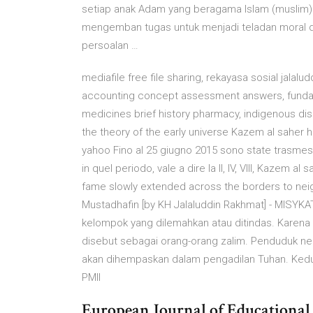
setiap anak Adam yang beragama Islam (muslim) 
mengemban tugas untuk menjadi teladan moral d
persoalan …
mediafile free file sharing, rekayasa sosial jalalu
accounting concept assessment answers, fundame
medicines brief history pharmacy, indigenous dis
the theory of the early universe Kazem al saher ha
yahoo Fino al 25 giugno 2015 sono state trasmesse
in quel periodo, vale a dire la II, IV, VIII, Kazem
fame slowly extended across the borders to neig
Mustadhafin [by KH Jalaluddin Rakhmat] - MISYK
kelompok yang dilemahkan atau ditindas. Karena 
disebut sebagai orang-orang zalim. Penduduk n
akan dihempaskan dalam pengadilan Tuhan. Kedu
PMII
European Journal of Educational