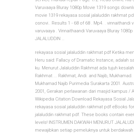
Varuvaaya Bluray 1080p Movie 1319 songs downloa
movie 1319 rekayasa sosial jalaluddin rakhmat pdf 
osnovi.. Results 1 - 68 of 68 . Mp4. . vinnaithand
varuvaaya . Vinnaithaandi Varuvaaya Bluray 10
JALALUDDIN …
rekayasa sosial jalaluddin rakhmat pdf Ketika m
Heru said: Fallacy of Dramatic Instance, adalah
ku. Menurut Jalaluddin Rakhmat ada tujuh kesalah
Rakhmat ... Rakhmat, Andi. and Najib, Mukhamad.
Mukhamad Najib Purimedia Surakarta 2001. Austra
2001, Gerakan perlawanan dari masjid kampus / 
Wikipedia Citation Download Rekayasa Sosial Jal
rekayasa sosial jalaluddin rakhmat pdf eBooks f
jalaluddin rakhmat pdf. These books contain exerci
levels! INSTRUMEN DAKWAH MENURUT JALALUDDI
mewajibkan setiap pemeluknya untuk berdakwah s