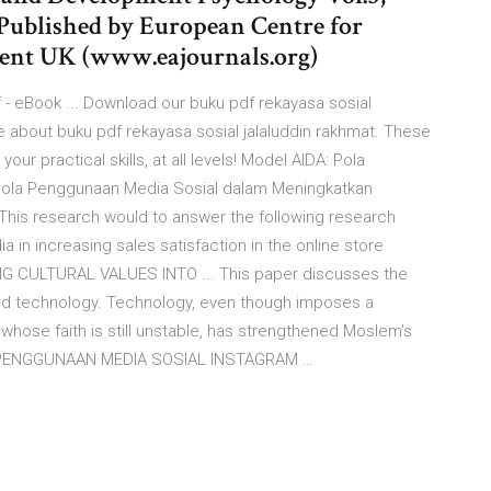
Published by European Centre for
ent UK (www.eajournals.org)
 - eBook ... Download our buku pdf rekayasa sosial
e about buku pdf rekayasa sosial jalaluddin rakhmat. These
ur practical skills, at all levels! Model AIDA: Pola
 Pola Penggunaan Media Sosial dalam Meningkatkan
 This research would to answer the following research
 in increasing sales satisfaction in the online store
G CULTURAL VALUES INTO ... This paper discusses the
and technology. Technology, even though imposes a
whose faith is still unstable, has strengthened Moslem’s
IS PENGGUNAAN MEDIA SOSIAL INSTAGRAM …