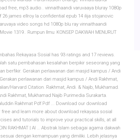
d free, mp3 audio.. vinnaithaandi varuvaaya bluray 1080p
26 james ellroy la confidential epub 14 ilija stojanovic
i varuvaya video songs hd 1080p blu ray vinnaithaandi
80p Movie 1319.. Rumpun Ilmu: KONSEP DAKWAH MENURUT
embahas.Rekayasa Sosial has 93 ratings and 17 reviews.
 salah satu pembahasan kesalahan berpikir seseorang yang
an berfikir. Gerakan perlawanan dari masjid kampus / Andi
 Gerakan perlawanan dari masjid kampus / Andi Rakhmat,
lian/Harvard Citation. Rakhmat, Andi. & Najib, Mukhamad.
Andi Rakhmat, Mukhamad Najib Purimedia Surakarta.
aluddin Rakhmat Pdf.Pdf ... Download our download
or free and learn more about download rekayasa sosial
ses and tutorials to improve your practical skills, at all
N RAKHMAT | Al … Abstrak Islam sebagai agama dakwah
esuai dengan kemampuan yang dimiliki. Lebih jelasnya