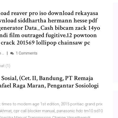
oad reaver pro iso download rekayasa
ownload siddhartha hermann hesse pdf
generator Data_Cash bibcam zack 14yo
di film outraged fugitive.12 powtoon
l crack 201569 lollipop chainsaw pc
...
1 Comments
at (1)
Sosial, (Cet. II, Bandung, PT Remaja
Rafael Raga Maran, Pengantar Sosiologi
times to modern age 1st edition, 2015 pontiac grand prix
 rakhmat, cpr call blocker manual, panasonic hdc tm10 sd10
 Spectra Manual Transmission Change Vinnaithaandi