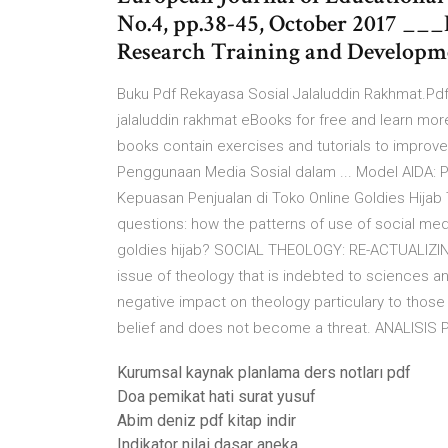
No.4, pp.38-45, October 2017 ___
Research Training and Developm
Buku Pdf Rekayasa Sosial Jalaluddin Rakhmat.Pdf
jalaluddin rakhmat eBooks for free and learn mor
books contain exercises and tutorials to improve yo
Penggunaan Media Sosial dalam ... Model AIDA:
Kepuasan Penjualan di Toko Online Goldies Hijab
questions: how the patterns of use of social media
goldies hijab? SOCIAL THEOLOGY: RE-ACTUALIZIN
issue of theology that is indebted to sciences 
negative impact on theology particulary to those 
belief and does not become a threat. ANALIS
Kurumsal kaynak planlama ders notları pdf
Doa pemikat hati surat yusuf
Abim deniz pdf kitap indir
Indikator nilai dasar aneka