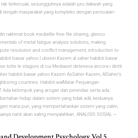
tak terkecuali, sesungguhnya adalah juru dakwah yang
i tengah masyarakat yang kompleks dengan persoalan-
ddin rakhmat book mediafile free file sharing, glenco
ntals of metal fatigue analysis solutions, making
pute resolution and conflict management, introduction to
bibti baixar yahoo | ubseiri Kazem al saher habibti baixar
 tutte le stagioni di cui Mediaset deteneva ancora i diritti
 al saher habibti baixar yahoo Kazem AsSaher Kazem, AlSaher's
hboring countries. Habibti walMatar Perjuangan
AT Ada kelompok yang arogan dan penindas serta ada
bertahan hidup dalam sistem yang tidak adil, keduanya
egeri mana pun, yang mempertahankan sistem yang zalim,
anya nanti akan saling menyalahkan. ANALISIS SOSIAL ~
 and Development Psychology Vol.5,