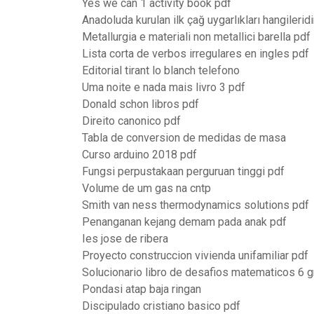
Yes we can 1 activity book pdf
Anadoluda kurulan ilk çağ uygarlıkları hangileridi
Metallurgia e materiali non metallici barella pdf
Lista corta de verbos irregulares en ingles pdf
Editorial tirant lo blanch telefono
Uma noite e nada mais livro 3 pdf
Donald schon libros pdf
Direito canonico pdf
Tabla de conversion de medidas de masa
Curso arduino 2018 pdf
Fungsi perpustakaan perguruan tinggi pdf
Volume de um gas na cntp
Smith van ness thermodynamics solutions pdf
Penanganan kejang demam pada anak pdf
Ies jose de ribera
Proyecto construccion vivienda unifamiliar pdf
Solucionario libro de desafios matematicos 6 
Pondasi atap baja ringan
Discipulado cristiano basico pdf