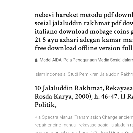
nebevi hareket metodu pdf downl
sosial jalaluddin rakhmat pdf d
italiano download mobage coins 
21 5 ayu azhari adegan kamar man
free download offline version ful
Model AIDA: Pola Penggunaan Media Sosial dalam 
Islam Indonesia: Studi Pemikiran Jalaluddin Rakhm
10 Jalaluddin Rakhmat, Rekayasa 
Rosda Karya, 2000), h. 46-47. 11 
Politik,
Kia Spectra Manual Transmission Change ancient 
repair engine manual, rekayasa sosial jalaluddin
service manual repair Page 1/2. Read Online Kia