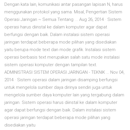
Dengan kata lain, komunikasi antar pasangan lapisan N, harus
menggunakan protokol yang sama. Misal, Pengertian Sistem
Operasi Jaringan ~ Semua Tentang ... Aug 26, 2014 · Sistem
operasi harus diinstal ke dalam komputer agar dapat
berfungsi dengan baik. Dalam instalasi sistem operasi
jaringan terdapat beberapa mode pilihan yang disediakan
yaitu berupa mode text dan mode grafik. Instalasi sistem
operasi berbasis text merupakan salah satu mode instalasi
sistem operasi komputer dengan tampilan text.
ADMINISTRASI SISTEM OPERASI JARINGAN - TEKNIK … Nov 04,
2014 · Sistem operasi dalam jaringan disamping berfungsi
untuk mengelola sumber daya dirinya sendiri juga untuk
mengelola sumber daya komputer lain yang tergabung dalam
jaringan. Sistem operasi harus diinstal ke dalam komputer
agar dapat berfungsi dengan baik. Dalam instalasi sistem
operasi jaringan terdapat beberapa mode pilihan yang
disediakan yaitu