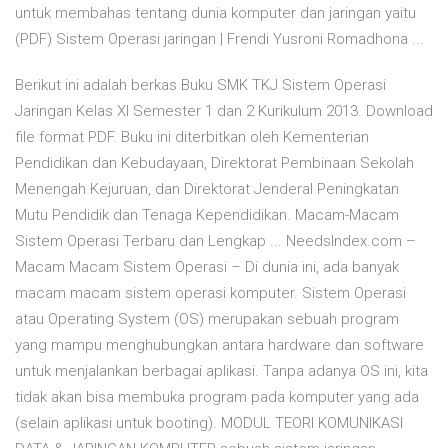
untuk membahas tentang dunia komputer dan jaringan yaitu
(PDF) Sistem Operasi jaringan | Frendi Yusroni Romadhona ...
Berikut ini adalah berkas Buku SMK TKJ Sistem Operasi
Jaringan Kelas XI Semester 1 dan 2 Kurikulum 2013. Download
file format PDF. Buku ini diterbitkan oleh Kementerian
Pendidikan dan Kebudayaan, Direktorat Pembinaan Sekolah
Menengah Kejuruan, dan Direktorat Jenderal Peningkatan
Mutu Pendidik dan Tenaga Kependidikan. Macam-Macam
Sistem Operasi Terbaru dan Lengkap ... NeedsIndex.com –
Macam Macam Sistem Operasi – Di dunia ini, ada banyak
macam macam sistem operasi komputer. Sistem Operasi
atau Operating System (OS) merupakan sebuah program
yang mampu menghubungkan antara hardware dan software
untuk menjalankan berbagai aplikasi. Tanpa adanya OS ini, kita
tidak akan bisa membuka program pada komputer yang ada
(selain aplikasi untuk booting). MODUL TEORI KOMUNIKASI