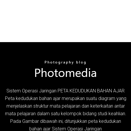
Sistem Operasi Jaringan PETA KEDUDUKAN BAHAN AJAR
Peta kedudukan bahan ajar merupakan suatu diagram yang
menjelaskan struktur mata pelajaran dan keterkaitan antar
mata pelajaran dalam satu kelompok bidang studi keahlian.
Pada Gambar dibawah ini, ditunjukkan peta kedudukan
bahan ajar Sistem Operasi Jaringan