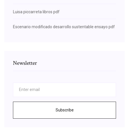
Luisa piccarreta libros pdf
Escenario modificado desarrollo sustentable ensayo pdf
Newsletter
Subscribe