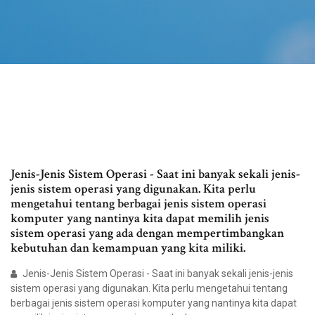
Jenis-Jenis Sistem Operasi - Saat ini banyak sekali jenis-
jenis sistem operasi yang digunakan. Kita perlu
mengetahui tentang berbagai jenis sistem operasi
komputer yang nantinya kita dapat memilih jenis
sistem operasi yang ada dengan mempertimbangkan
kebutuhan dan kemampuan yang kita miliki.
Jenis-Jenis Sistem Operasi - Saat ini banyak sekali jenis-jenis
sistem operasi yang digunakan. Kita perlu mengetahui tentang
berbagai jenis sistem operasi komputer yang nantinya kita dapat