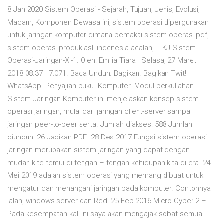
8 Jan 2020 Sistem Operasi - Sejarah, Tujuan, Jenis, Evolusi,
Macam, Komponen Dewasa ini, sistem operasi dipergunakan
untuk jaringan komputer dimana pemakai sistem operasi pdf,
sistem operasi produk asli indonesia adalah, TKJ-Sistem-
Operasi-Jaringan-XI-1. Oleh: Emilia Tiara · Selasa, 27 Maret
2018 08.37 · 7.071. Baca Unduh. Bagikan. Bagikan Twit!
WhatsApp. Penyajian buku Komputer. Modul perkuliahan
Sistem Jaringan Komputer ini menjelaskan konsep sistem
operasi jaringan, mulai dari jaringan client-server sampai
jaringan peer-to-peer serta. Jumlah diakses: 588 Jumlah
diunduh: 26 Jadikan PDF 28 Des 2017 Fungsi sistem operasi
jaringan merupakan sistem jaringan yang dapat dengan
mudah kite temui di tengah – tengah kehidupan kita di era 24
Mei 2019 adalah sistem operasi yang memang dibuat untuk
mengatur dan menangani jaringan pada komputer. Contohnya
ialah, windows server dan Red 25 Feb 2016 Micro Cyber 2 –
Pada kesempatan kali ini saya akan mengajak sobat semua