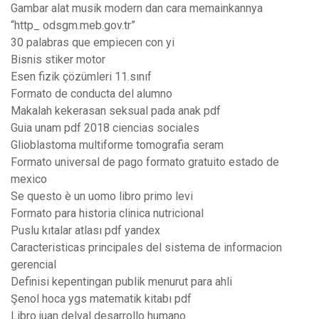
Gambar alat musik modern dan cara memainkannya
“http_ odsgm.meb.gov.tr”
30 palabras que empiecen con yi
Bisnis stiker motor
Esen fizik çözümleri 11.sınıf
Formato de conducta del alumno
Makalah kekerasan seksual pada anak pdf
Guia unam pdf 2018 ciencias sociales
Glioblastoma multiforme tomografia seram
Formato universal de pago formato gratuito estado de
mexico
Se questo è un uomo libro primo levi
Formato para historia clinica nutricional
Puslu kıtalar atlası pdf yandex
Caracteristicas principales del sistema de informacion
gerencial
Definisi kepentingan publik menurut para ahli
Şenol hoca ygs matematik kitabı pdf
Libro juan delval desarrollo humano